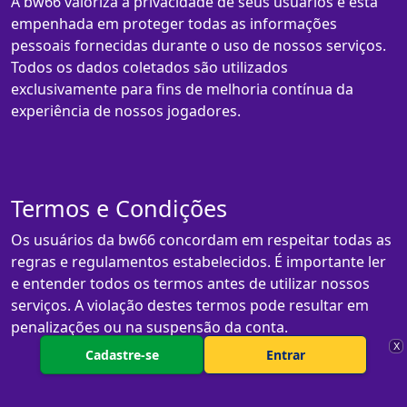
A bw66 valoriza a privacidade de seus usuários e está
empenhada em proteger todas as informações
pessoais fornecidas durante o uso de nossos serviços.
Todos os dados coletados são utilizados
exclusivamente para fins de melhoria contínua da
experiência de nossos jogadores.
Termos e Condições
Os usuários da bw66 concordam em respeitar todas as
regras e regulamentos estabelecidos. É importante ler
e entender todos os termos antes de utilizar nossos
serviços. A violação destes termos pode resultar em
penalizações ou na suspensão da conta.
X
Cadastre-se
Entrar