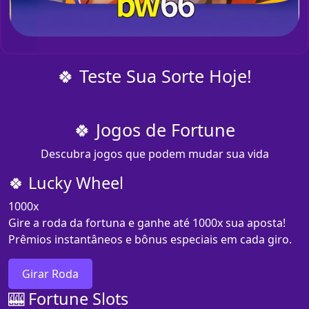
🍀 Teste Sua Sorte Hoje!
🍀 Jogos de Fortune
Descubra jogos que podem mudar sua vida
🍀 Lucky Wheel
1000x
Gire a roda da fortuna e ganhe até 1000x sua aposta!
Prêmios instantâneos e bônus especiais em cada giro.
Girar Roda
🎰 Fortune Slots