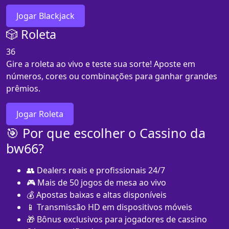
Jogar Blackjack
🎲 Roleta
36
Gire a roleta ao vivo e teste sua sorte! Aposte em
números, cores ou combinações para ganhar grandes
prêmios.
Jogar Roleta
🎯 Por que escolher o Cassino da
bw66?
👥 Dealers reais e profissionais 24/7
🎮 Mais de 50 jogos de mesa ao vivo
💰 Apostas baixas e altas disponíveis
📱 Transmissão HD em dispositivos móveis
🎁 Bônus exclusivos para jogadores de cassino