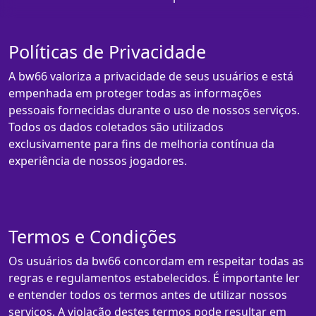
Políticas de Privacidade
A bw66 valoriza a privacidade de seus usuários e está
empenhada em proteger todas as informações
pessoais fornecidas durante o uso de nossos serviços.
Todos os dados coletados são utilizados
exclusivamente para fins de melhoria contínua da
experiência de nossos jogadores.
Termos e Condições
Os usuários da bw66 concordam em respeitar todas as
regras e regulamentos estabelecidos. É importante ler
e entender todos os termos antes de utilizar nossos
serviços. A violação destes termos pode resultar em