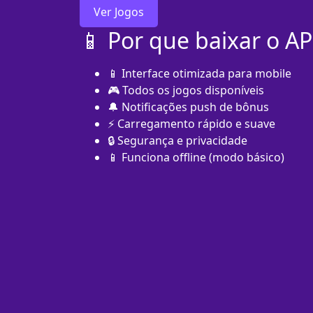
Ver Jogos
📱 Por que baixar o A
📱 Interface otimizada para mobile
🎮 Todos os jogos disponíveis
🔔 Notificações push de bônus
⚡ Carregamento rápido e suave
🔒 Segurança e privacidade
📱 Funciona offline (modo básico)