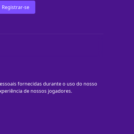
Registrar-se
essoais fornecidas durante o uso do nosso
experiência de nossos jogadores.