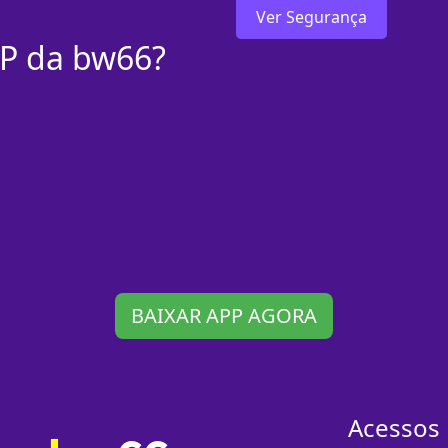
Ver Segurança
PP da bw66?
BAIXAR APP AGORA
Acessos